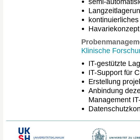
semi-automatisi
Langzeitlageru
kontinuierliche
Havariekonzept 
Probenmanagemen
Klinische Forschu
IT-gestützte La
IT-Support für 
Erstellung proj
Anbindung deze
Management IT-I
Datenschutzko