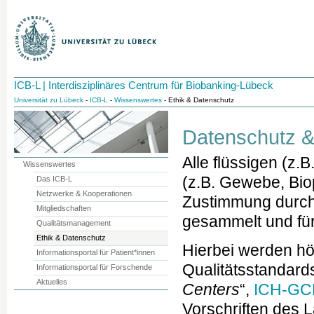
ICB-L | Interdisziplinäres Centrum für Biobanking-Lübeck
Universität zu Lübeck
-
ICB-L
-
Wissenswertes
- Ethik & Datenschutz
Datenschutz &
Alle flüssigen (z.
Wissenswertes
(z.B. Gewebe, Bio
Das ICB-L
Netzwerke & Kooperationen
Zustimmung durch 
Mitgliedschaften
gesammelt und für
Qualitätsmanagement
Ethik & Datenschutz
Hierbei werden hö
Informationsportal für Patient*innen
Qualitätsstandards
Informationsportal für Forschende
Aktuelles
Centers
“,
ICH-GC
Vorschriften des 