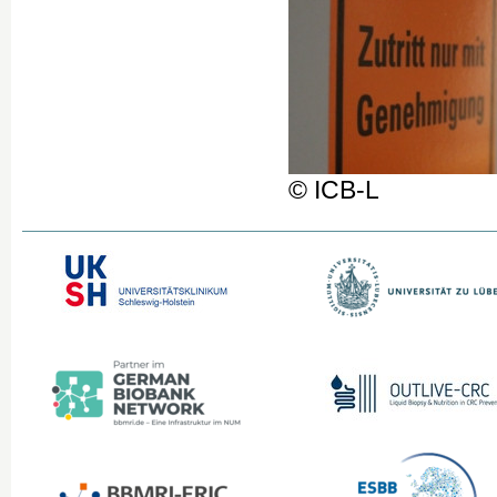
© ICB-L