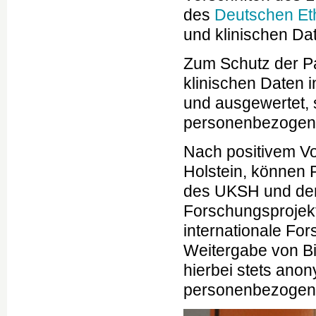
des
Deutschen Eth
und klinischen Da
Zum Schutz der Pa
klinischen Daten 
und ausgewertet, 
personenbezogene
Nach positivem V
Holstein, können
des UKSH und der 
Forschungsprojekt
internationale For
Weitergabe von Bio
hierbei stets ano
personenbezogene